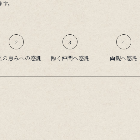
ます。
２
３
４
然の恵みへの感謝
働く仲間へ感謝
両親へ感謝